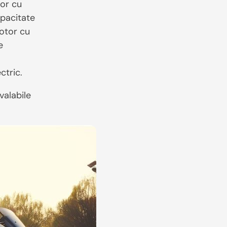
tor cu
apacitate
motor cu
e
ctric.
valabile