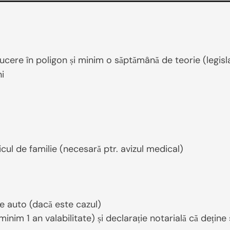
cere în poligon și minim o săptămână de teorie (legisla
ni
cul de familie (necesară ptr. avizul medical)
e auto (dacă este cazul)
(minim 1 an valabilitate) și declarație notarială că deț