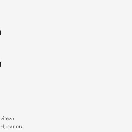
ă
a
viteză
H, dar nu