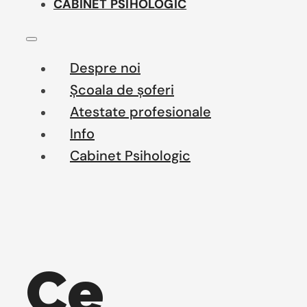
CABINET PSIHOLOGIC
Despre noi
Școala de șoferi
Atestate profesionale
Info
Cabinet Psihologic
Ce