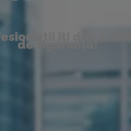
esioniștii îți dau o sta
de siguranță!