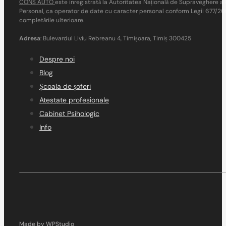
CONS AUTO
este inregistrată la Autoritatea Națională de Supraveghere a 
Personal, ca operator de date cu caracter personal conform Legii 677/2001
completările ulterioare.
Adresa
: Bulevardul Liviu Rebreanu 4, Timișoara, Timiș 300425
Despre noi
Blog
Școala de șoferi
Atestate profesionale
Cabinet Psihologic
Info
Made by WPStudio