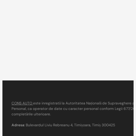
CONS AUTO
este inregistrată la Autoritatea Națională de Supraveghere a 
Personal, ca operator de date cu caracter personal conform Legii 677/2001
completările ulterioare.
Adresa
: Bulevardul Liviu Rebreanu 4, Timișoara, Timiș 300425