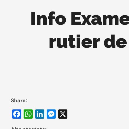
Info Exame
rutier d
Share:
Facebook
WhatsApp
LinkedIn
Messenger
X